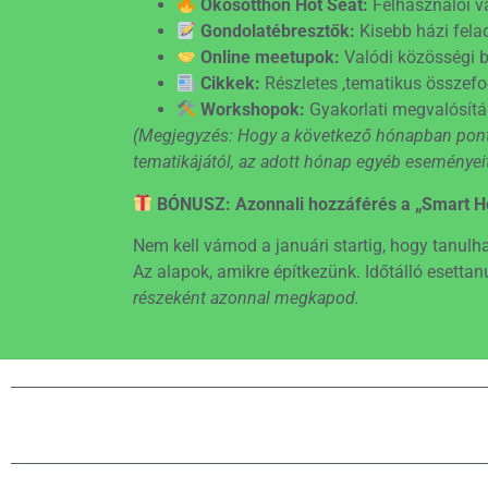
Okosotthon Hot Seat:
Felhasználói va
Gondolatébresztők:
Kisebb házi felad
Online meetupok:
Valódi közösségi b
Cikkek:
Részletes ,tematikus összefo
Workshopok:
Gyakorlati megvalósítá
(Megjegyzés: Hogy a következő hónapban ponto
tematikájától, az adott hónap egyéb eseményeitől
BÓNUSZ: Azonnali hozzáférés a „Smart H
Nem kell várnod a januári startig, hogy tanulh
Az alapok, amikre építkezünk. Időtálló esett
részeként azonnal megkapod.