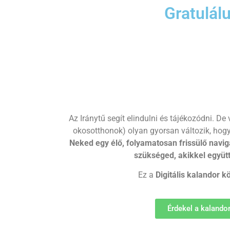
Gratulál
Az Iránytű segít elindulni és tájékozódni. De v
okosotthonok) olyan gyorsan változik, hogy
Neked egy élő, folyamatosan frissülő navig
szükséged, akikkel együtt
Ez a
Digitális kalandor k
Érdekel a kalando