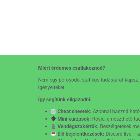
Miért érdemes csatlakoznod?
Nem egy porosodó, statikus tudástárat kapsz. E
igényeiteket.
Így segítünk eligazodni:
Cheat sheetek:
Azonnal használható 
Mini kurzusok:
Rövid, emészthető tu
Vendégszakértők:
Beszélgetések meg
Élő bejelentkezések:
Discord live – a