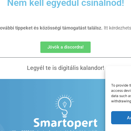
Nem kell egyedül csinálnod!
 további tippeket és közösségi támogatást találsz.
Itt kérdezhets
Jövök a discordra!
Legyél te is digitális kalandor!
To provide t
access devic
data such as
withdrawing
A