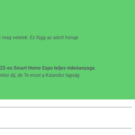
 meg veletek. Ez függ az adott hónap
022-es Smart Home Expo teljes videóanyaga
.
tési díj, de Te most a Kalandor tagság