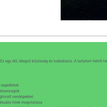
z egy élő, lélegző közösség és tudásbázis. A tartalom hétről hétr
segédletek.
dásanyagok.
hívott vendégekkel.
ktuális hírek megvitatása