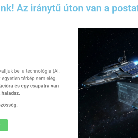
unk! Az iránytű úton van a posta
alljuk be: a technológia (AI,
 egyetlen térkép nem elég.
ációra és egy csapatra van
 haladsz.
özösség.
r