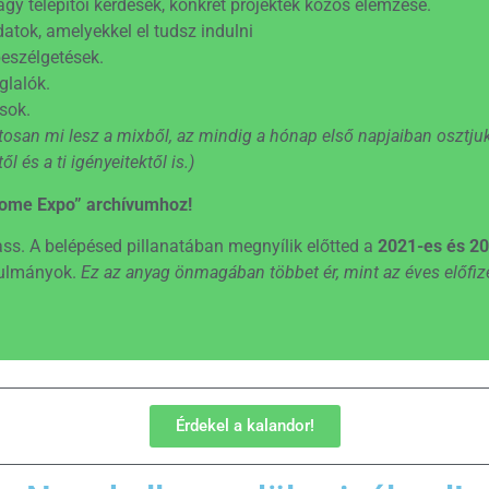
gy telepítői kérdések, konkrét projektek közös elemzése.
atok, amelyekkel el tudsz indulni
eszélgetések.
glalók.
sok.
san mi lesz a mixből, az mindig a hónap első napjaiban osztjuk
 és a ti igényeitektől is.)
ome Expo” archívumhoz!
ass. A belépésed pillanatában megnyílik előtted a
2021-es és 2
anulmányok.
Ez az anyag önmagában többet ér, mint az éves előfize
Érdekel a kalandor!