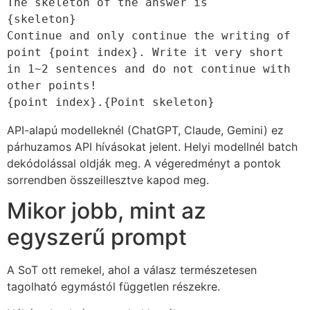
The skeleton of the answer is

{skeleton}

Continue and only continue the writing of 
point {point index}. Write it very short 
in 1~2 sentences and do not continue with 
other points!

{point index}.{Point skeleton}
API-alapú modelleknél (ChatGPT, Claude, Gemini) ez
párhuzamos API hívásokat jelent. Helyi modellnél batch
dekódolással oldják meg. A végeredményt a pontok
sorrendben összeillesztve kapod meg.
Mikor jobb, mint az
egyszerű prompt
A SoT ott remekel, ahol a válasz természetesen
tagolható egymástól független részekre.