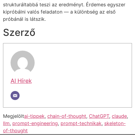
strukturáltabbá teszi az eredményt. Érdemes egyszer
kipróbálni valós feladaton — a különbség az első
próbánál is látszik.
Szerző
AI Hírek
Megjelölt
ai-tippek
,
chain-of-thought
,
ChatGPT
,
claude
,
llm
,
prompt-engineering
,
prompt-technikak
,
skeleton-
of-thought