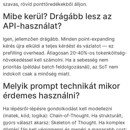
szavas, rövid ponttöredékekből álljon.
Mibe kerül? Drágább lesz az
API-használat?
Igen, jellemzően drágább. Minden point-expanding
kérés újra elküldi a teljes kérdést és vázlatot — ez
prefilling overhead. Átlagosan 20-40%-os tokenköltség-
növekedéssel kell számolni. Ha a sebesség nem
prioritás (például batch feldolgozásnál), az SoT nem
indokolt csak a minőség miatt.
Melyik prompt technikát mikor
érdemes használni?
Ha lépésről-lépésre gondolkodást kell modellezni
(matek, kód, logika): Chain-of-Thought. Ha strukturált,
gyors választ akarsz: Skeleton of Thought. Ha komplex
döntési fán kell végigmenni és megéri a magasabb cost: