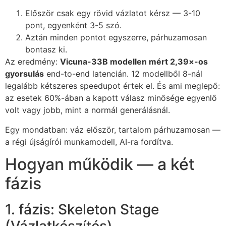
Először csak egy rövid vázlatot kérsz — 3-10
pont, egyenként 3-5 szó.
Aztán minden pontot egyszerre, párhuzamosan
bontasz ki.
Az eredmény:
Vicuna-33B modellen mért 2,39×-os
gyorsulás
end-to-end latencián. 12 modellből 8-nál
legalább kétszeres speedupot értek el. És ami meglepő:
az esetek 60%-ában a kapott válasz minősége egyenlő
volt vagy jobb, mint a normál generálásnál.
Egy mondatban: váz először, tartalom párhuzamosan —
a régi újságírói munkamodell, AI-ra fordítva.
Hogyan működik — a két
fázis
1. fázis: Skeleton Stage
(Vázlatkészítés)