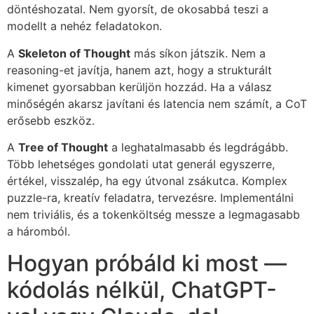
döntéshozatal. Nem gyorsít, de okosabbá teszi a
modellt a nehéz feladatokon.
A
Skeleton of Thought
más síkon játszik. Nem a
reasoning-et javítja, hanem azt, hogy a strukturált
kimenet gyorsabban kerüljön hozzád. Ha a válasz
minőségén akarsz javítani és latencia nem számít, a CoT
erősebb eszköz.
A
Tree of Thought
a leghatalmasabb és legdrágább.
Több lehetséges gondolati utat generál egyszerre,
értékel, visszalép, ha egy útvonal zsákutca. Komplex
puzzle-ra, kreatív feladatra, tervezésre. Implementálni
nem triviális, és a tokenköltség messze a legmagasabb
a háromból.
Hogyan próbáld ki most —
kódolás nélkül, ChatGPT-