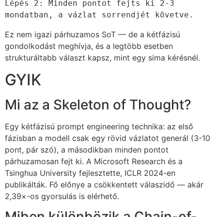
Lépés 2: Minden pontot fejts ki 2-3 
mondatban, a vázlat sorrendjét követve.
Ez nem igazi párhuzamos SoT — de a kétfázisú
gondolkodást meghívja, és a legtöbb esetben
strukturáltabb választ kapsz, mint egy sima kérésnél.
GYIK
Mi az a Skeleton of Thought?
Egy kétfázisú prompt engineering technika: az első
fázisban a modell csak egy rövid vázlatot generál (3-10
pont, pár szó), a másodikban minden pontot
párhuzamosan fejt ki. A Microsoft Research és a
Tsinghua University fejlesztette, ICLR 2024-en
publikálták. Fő előnye a csökkentett válaszidő — akár
2,39×-os gyorsulás is elérhető.
Miben különbözik a Chain-of-