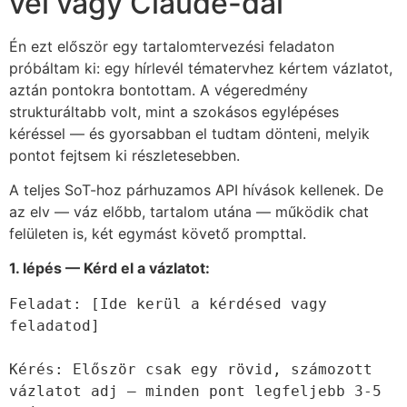
vel vagy Claude-dal
Én ezt először egy tartalomtervezési feladaton
próbáltam ki: egy hírlevél tématervhez kértem vázlatot,
aztán pontokra bontottam. A végeredmény
strukturáltabb volt, mint a szokásos egylépéses
kéréssel — és gyorsabban el tudtam dönteni, melyik
pontot fejtsem ki részletesebben.
A teljes SoT-hoz párhuzamos API hívások kellenek. De
az elv — váz előbb, tartalom utána — működik chat
felületen is, két egymást követő prompttal.
1. lépés — Kérd el a vázlatot:
Feladat: [Ide kerül a kérdésed vagy 
feladatod]

Kérés: Először csak egy rövid, számozott 
vázlatot adj — minden pont legfeljebb 3-5 