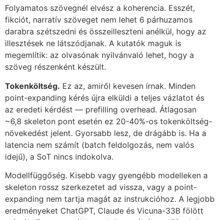
Folyamatos szövegnél elvész a koherencia. Esszét,
fikciót, narratív szöveget nem lehet 6 párhuzamos
darabra szétszedni és összeilleszteni anélkül, hogy az
illesztések ne látszódjanak. A kutatók maguk is
megemlítik: az olvasónak nyilvánvaló lehet, hogy a
szöveg részenként készült.
Tokenköltség.
Ez az, amiről kevesen írnak. Minden
point-expanding kérés újra elküldi a teljes vázlatot és
az eredeti kérdést — prefilling overhead. Átlagosan
~6,8 skeleton pont esetén ez 20-40%-os tokenköltség-
növekedést jelent. Gyorsabb lesz, de drágább is. Ha a
latencia nem számít (batch feldolgozás, nem valós
idejű), a SoT nincs indokolva.
Modellfüggőség. Kisebb vagy gyengébb modelleken a
skeleton rossz szerkezetet ad vissza, vagy a point-
expanding nem tartja magát az instrukcióhoz. A legjobb
eredményeket ChatGPT, Claude és Vicuna-33B fölött