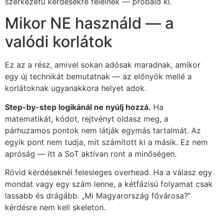
szerkezetű kérdésekre felelnek — próbáld ki.
Mikor NE használd — a
valódi korlátok
Ez az a rész, amivel sokan adósak maradnak, amikor
egy új technikát bemutatnak — az előnyök mellé a
korlátoknak ugyanakkora helyet adok.
Step-by-step logikánál ne nyúlj hozzá.
Ha
matematikát, kódot, rejtvényt oldasz meg, a
párhuzamos pontok nem látják egymás tartalmát. Az
egyik pont nem tudja, mit számított ki a másik. Ez nem
apróság — itt a SoT aktívan ront a minőségen.
Rövid kérdéseknél felesleges overhead. Ha a válasz egy
mondat vagy egy szám lenne, a kétfázisú folyamat csak
lassabb és drágább. „Mi Magyarország fővárosa?”
kérdésre nem kell skeleton.