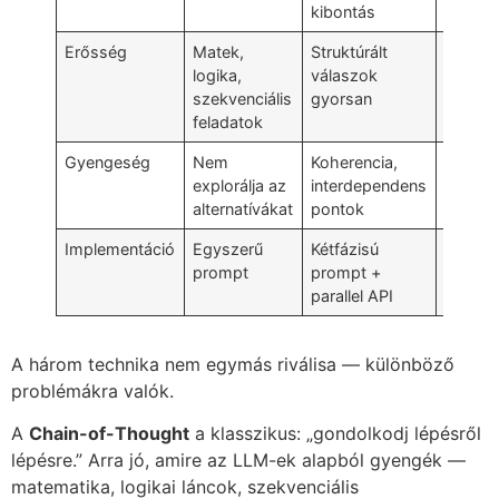
kibontás
Erősség
Matek,
Struktúrált
Kreatív
logika,
válaszok
backtr
szekvenciális
gyorsan
feladatok
Gyengeség
Nem
Koherencia,
Implem
explorálja az
interdependens
bonyol
alternatívákat
pontok
drága
Implementáció
Egyszerű
Kétfázisú
Komple
prompt
prompt +
algori
parallel API
A három technika nem egymás riválisa — különböző
problémákra valók.
A
Chain-of-Thought
a klasszikus: „gondolkodj lépésről
lépésre.” Arra jó, amire az LLM-ek alapból gyengék —
matematika, logikai láncok, szekvenciális