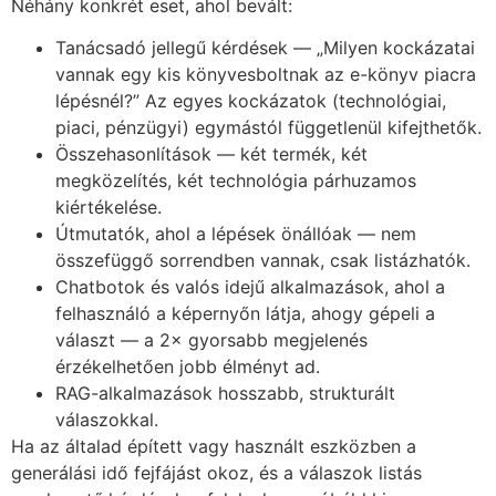
Néhány konkrét eset, ahol bevált:
Tanácsadó jellegű kérdések — „Milyen kockázatai
vannak egy kis könyvesboltnak az e-könyv piacra
lépésnél?” Az egyes kockázatok (technológiai,
piaci, pénzügyi) egymástól függetlenül kifejthetők.
Összehasonlítások — két termék, két
megközelítés, két technológia párhuzamos
kiértékelése.
Útmutatók, ahol a lépések önállóak — nem
összefüggő sorrendben vannak, csak listázhatók.
Chatbotok és valós idejű alkalmazások, ahol a
felhasználó a képernyőn látja, ahogy gépeli a
választ — a 2× gyorsabb megjelenés
érzékelhetően jobb élményt ad.
RAG-alkalmazások hosszabb, strukturált
válaszokkal.
Ha az általad épített vagy használt eszközben a
generálási idő fejfájást okoz, és a válaszok listás