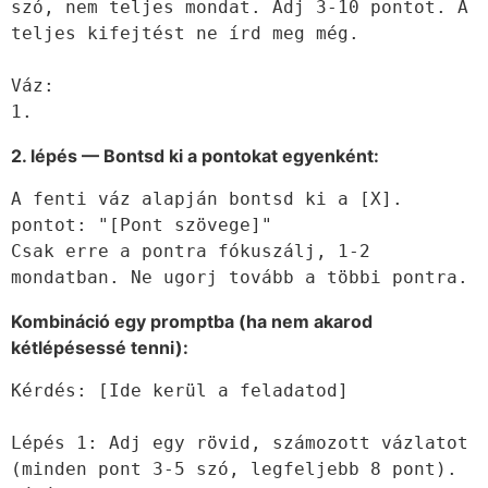
szó, nem teljes mondat. Adj 3-10 pontot. A 
teljes kifejtést ne írd meg még.

Váz:

1.
2. lépés — Bontsd ki a pontokat egyenként:
A fenti váz alapján bontsd ki a [X]. 
pontot: "[Pont szövege]"

Csak erre a pontra fókuszálj, 1-2 
mondatban. Ne ugorj tovább a többi pontra.
Kombináció egy promptba (ha nem akarod
kétlépésessé tenni):
Kérdés: [Ide kerül a feladatod]

Lépés 1: Adj egy rövid, számozott vázlatot 
(minden pont 3-5 szó, legfeljebb 8 pont).
