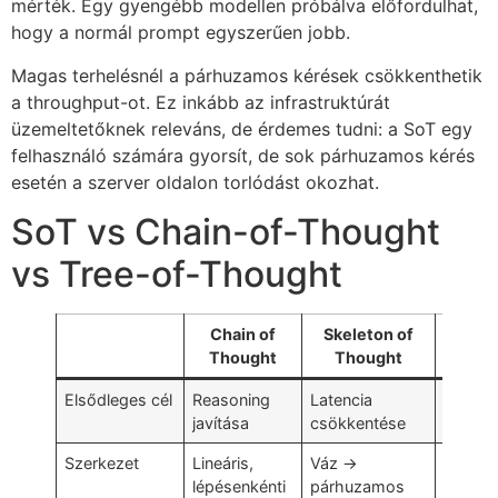
mérték. Egy gyengébb modellen próbálva előfordulhat,
hogy a normál prompt egyszerűen jobb.
Magas terhelésnél a párhuzamos kérések csökkenthetik
a throughput-ot. Ez inkább az infrastruktúrát
üzemeltetőknek releváns, de érdemes tudni: a SoT egy
felhasználó számára gyorsít, de sok párhuzamos kérés
esetén a szerver oldalon torlódást okozhat.
SoT vs Chain-of-Thought
vs Tree-of-Thought
Chain of
Skeleton of
Tree 
Thought
Thought
Elsődleges cél
Reasoning
Latencia
Kompl
javítása
csökkentése
probl
Szerkezet
Lineáris,
Váz →
Döntési
lépésenkénti
párhuzamos