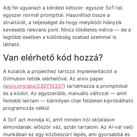
Adj fel ugyanazt a kérdést kétszer: egyszer SoT-tal,
egyszer normál prompttal. Hasonlítsd össze a
struktúrát, a teljességet és hogy melyikből hiányzik
kevesebb releváns pont. Nincs tökéletes mérce — de a
legtöbb esetben a különbség szabad szemmel is
látható.
Van elérhető kód hozzá?
A kutatók a projekthez tartozó implementációt a
GitHubon tették elérhetővé. Az arxiv paper
(
arxiv.org/abs/2307.15337
) tartalmazza a promptokat
és a kódot. Az egyszerűbb, manuális változat — amit
fentebb leírtam — bármilyen chat felületen kipróbálható
programozás nélkül.
A SoT azt mondja ki, amit minden írói oktatáson
elmondanak: először váz, aztán tartalom. Az AI-val való
munkában ez egy közbeszúrt lépés, ami gyorsabbá és